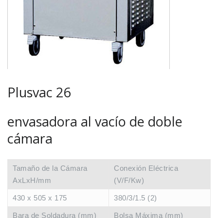
Plusvac 26
envasadora al vacío de doble
cámara
Tamaño de la Cámara
Conexión Eléctrica
AxLxH/mm
(V/F/Kw)
430 x 505 x 175
380/3/1.5 (2)
Bara de Soldadura (mm)
Bolsa Máxima (mm)